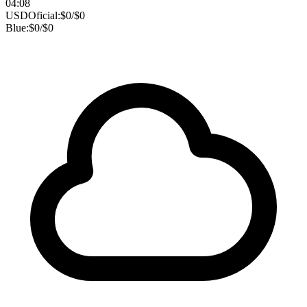
04:08
USD
Oficial:
$
0
/
$
0
Blue:
$
0
/
$
0