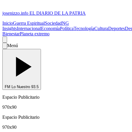
josenizzo.info
EL DIARIO DE LA PATRIA
Inicio
Guerra Espiritual
Sociedad
NG
Insights
Internacional
Economía
Política
Tecnología
Cultura
Deportes
Des
Bienestar
Planeta extremo
Menú
FM Lo Nuestro 93.5
Espacio Publicitario
970x90
Espacio Publicitario
970x90