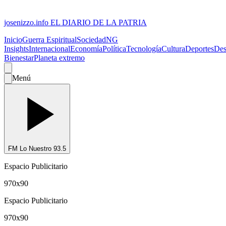
josenizzo.info
EL DIARIO DE LA PATRIA
Inicio
Guerra Espiritual
Sociedad
NG
Insights
Internacional
Economía
Política
Tecnología
Cultura
Deportes
Des
Bienestar
Planeta extremo
Menú
FM Lo Nuestro 93.5
Espacio Publicitario
970x90
Espacio Publicitario
970x90