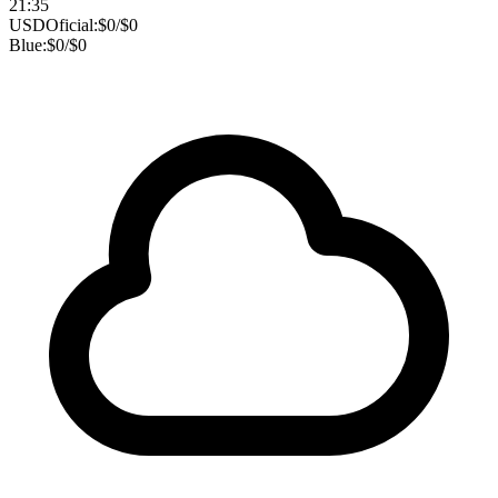
21:35
USD
Oficial:
$
0
/
$
0
Blue:
$
0
/
$
0