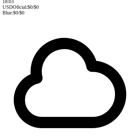
18:03
USD
Oficial:
$
0
/
$
0
Blue:
$
0
/
$
0