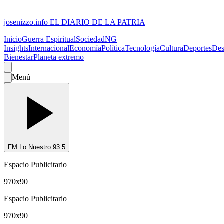
josenizzo.info
EL DIARIO DE LA PATRIA
Inicio
Guerra Espiritual
Sociedad
NG
Insights
Internacional
Economía
Política
Tecnología
Cultura
Deportes
Des
Bienestar
Planeta extremo
Menú
FM Lo Nuestro 93.5
Espacio Publicitario
970x90
Espacio Publicitario
970x90