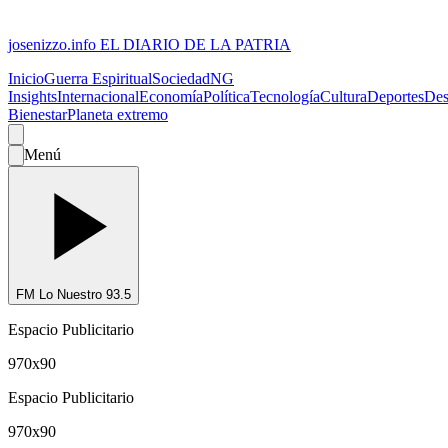
josenizzo.info
EL DIARIO DE LA PATRIA
Inicio
Guerra Espiritual
Sociedad
NG
Insights
Internacional
Economía
Política
Tecnología
Cultura
Deportes
Des
Bienestar
Planeta extremo
Menú
FM Lo Nuestro 93.5
Espacio Publicitario
970x90
Espacio Publicitario
970x90