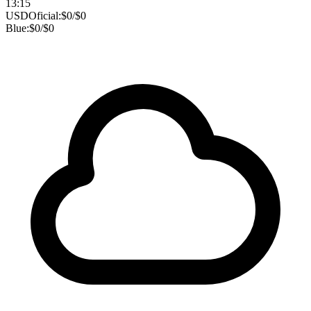
13:15
USD
Oficial:
$
0
/
$
0
Blue:
$
0
/
$
0