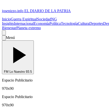
josenizzo.info
EL DIARIO DE LA PATRIA
Inicio
Guerra Espiritual
Sociedad
NG
Insights
Internacional
Economía
Política
Tecnología
Cultura
Deportes
Des
Bienestar
Planeta extremo
Menú
FM Lo Nuestro 93.5
Espacio Publicitario
970x90
Espacio Publicitario
970x90