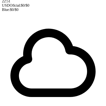
22:51
USD
Oficial:
$
0
/
$
0
Blue:
$
0
/
$
0