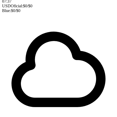
07:37
USD
Oficial:
$
0
/
$
0
Blue:
$
0
/
$
0