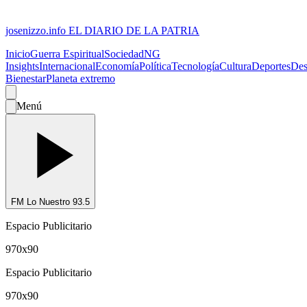
josenizzo.info
EL DIARIO DE LA PATRIA
Inicio
Guerra Espiritual
Sociedad
NG
Insights
Internacional
Economía
Política
Tecnología
Cultura
Deportes
Des
Bienestar
Planeta extremo
Menú
FM Lo Nuestro 93.5
Espacio Publicitario
970x90
Espacio Publicitario
970x90