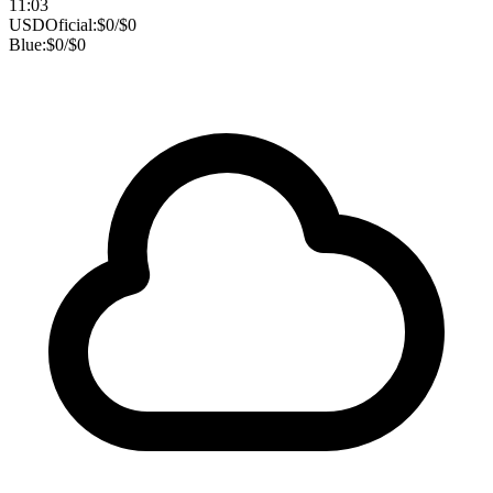
11:03
USD
Oficial:
$
0
/
$
0
Blue:
$
0
/
$
0