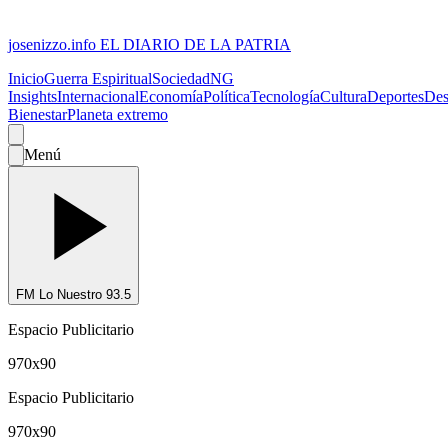
josenizzo.info
EL DIARIO DE LA PATRIA
Inicio
Guerra Espiritual
Sociedad
NG
Insights
Internacional
Economía
Política
Tecnología
Cultura
Deportes
Des
Bienestar
Planeta extremo
Menú
FM Lo Nuestro 93.5
Espacio Publicitario
970x90
Espacio Publicitario
970x90