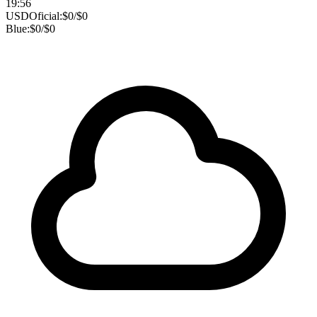
19:56
USD
Oficial:
$
0
/
$
0
Blue:
$
0
/
$
0