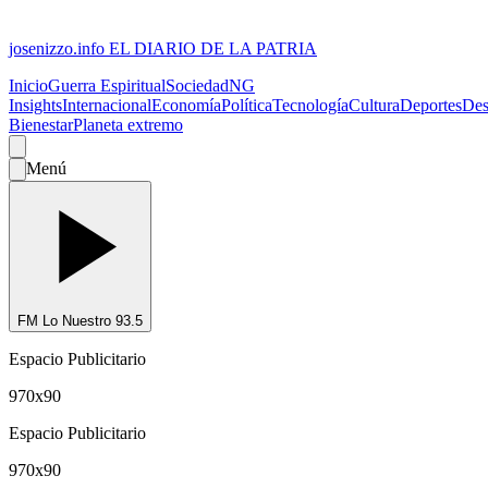
josenizzo.info
EL DIARIO DE LA PATRIA
Inicio
Guerra Espiritual
Sociedad
NG
Insights
Internacional
Economía
Política
Tecnología
Cultura
Deportes
Des
Bienestar
Planeta extremo
Menú
FM Lo Nuestro 93.5
Espacio Publicitario
970x90
Espacio Publicitario
970x90