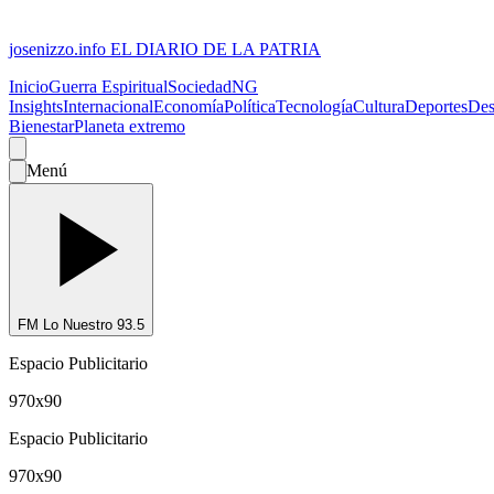
josenizzo.info
EL DIARIO DE LA PATRIA
Inicio
Guerra Espiritual
Sociedad
NG
Insights
Internacional
Economía
Política
Tecnología
Cultura
Deportes
Des
Bienestar
Planeta extremo
Menú
FM Lo Nuestro 93.5
Espacio Publicitario
970x90
Espacio Publicitario
970x90