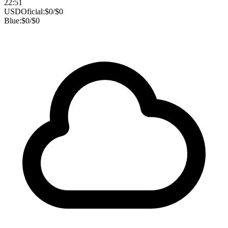
22:51
USD
Oficial:
$
0
/
$
0
Blue:
$
0
/
$
0