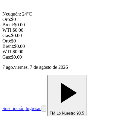
Neuquén
:
24
°C
Oro:
$
0
Brent:
$
0.00
WTI:
$
0.00
Gas:
$
0.00
Oro:
$
0
Brent:
$
0.00
WTI:
$
0.00
Gas:
$
0.00
7 ago.
viernes, 7 de agosto de 2026
Suscripción
|
Ingresar
|
|
FM Lo Nuestro 93.5