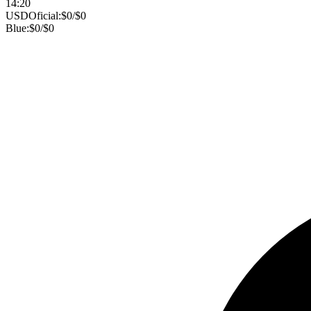
14:20
USD
Oficial:
$
0
/
$
0
Blue:
$
0
/
$
0