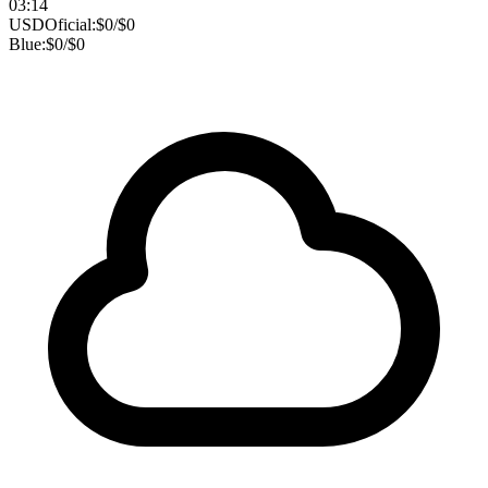
03:14
USD
Oficial:
$
0
/
$
0
Blue:
$
0
/
$
0