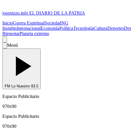
josenizzo.info
EL DIARIO DE LA PATRIA
Inicio
Guerra Espiritual
Sociedad
NG
Insights
Internacional
Economía
Política
Tecnología
Cultura
Deportes
Des
Bienestar
Planeta extremo
Menú
FM Lo Nuestro 93.5
Espacio Publicitario
970x90
Espacio Publicitario
970x90