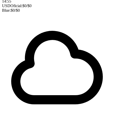
14:55
USD
Oficial:
$
0
/
$
0
Blue:
$
0
/
$
0