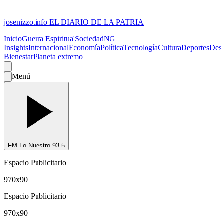
josenizzo.info
EL DIARIO DE LA PATRIA
Inicio
Guerra Espiritual
Sociedad
NG
Insights
Internacional
Economía
Política
Tecnología
Cultura
Deportes
Des
Bienestar
Planeta extremo
Menú
FM Lo Nuestro 93.5
Espacio Publicitario
970x90
Espacio Publicitario
970x90