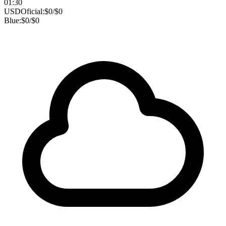
01:30
USD
Oficial:
$
0
/
$
0
Blue:
$
0
/
$
0