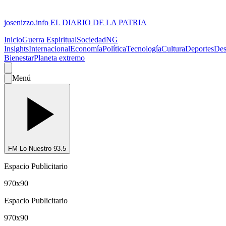
josenizzo.info
EL DIARIO DE LA PATRIA
Inicio
Guerra Espiritual
Sociedad
NG
Insights
Internacional
Economía
Política
Tecnología
Cultura
Deportes
Des
Bienestar
Planeta extremo
Menú
FM Lo Nuestro 93.5
Espacio Publicitario
970x90
Espacio Publicitario
970x90