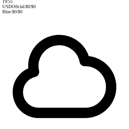
19:55
USD
Oficial:
$
0
/
$
0
Blue:
$
0
/
$
0