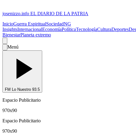
josenizzo.info
EL DIARIO DE LA PATRIA
Inicio
Guerra Espiritual
Sociedad
NG
Insights
Internacional
Economía
Política
Tecnología
Cultura
Deportes
Des
Bienestar
Planeta extremo
Menú
FM Lo Nuestro 93.5
Espacio Publicitario
970x90
Espacio Publicitario
970x90