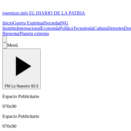
josenizzo.info
EL DIARIO DE LA PATRIA
Inicio
Guerra Espiritual
Sociedad
NG
Insights
Internacional
Economía
Política
Tecnología
Cultura
Deportes
Des
Bienestar
Planeta extremo
Menú
FM Lo Nuestro 93.5
Espacio Publicitario
970x90
Espacio Publicitario
970x90