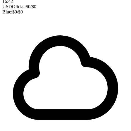
16:42
USD
Oficial:
$
0
/
$
0
Blue:
$
0
/
$
0