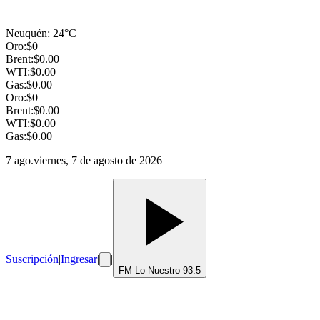
Neuquén
:
24
°C
Oro:
$
0
Brent:
$
0.00
WTI:
$
0.00
Gas:
$
0.00
Oro:
$
0
Brent:
$
0.00
WTI:
$
0.00
Gas:
$
0.00
7 ago.
viernes, 7 de agosto de 2026
Suscripción
|
Ingresar
|
|
FM Lo Nuestro 93.5