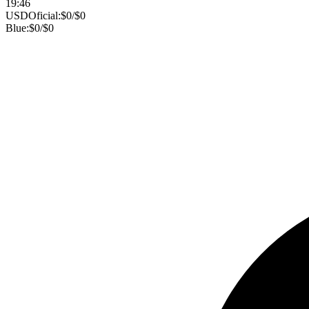
19:46
USD
Oficial:
$
0
/
$
0
Blue:
$
0
/
$
0