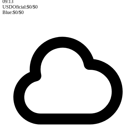
09:13
USD
Oficial:
$
0
/
$
0
Blue:
$
0
/
$
0