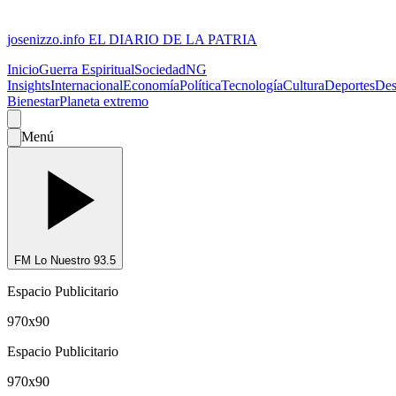
josenizzo.info
EL DIARIO DE LA PATRIA
Inicio
Guerra Espiritual
Sociedad
NG
Insights
Internacional
Economía
Política
Tecnología
Cultura
Deportes
Des
Bienestar
Planeta extremo
Menú
FM Lo Nuestro 93.5
Espacio Publicitario
970x90
Espacio Publicitario
970x90