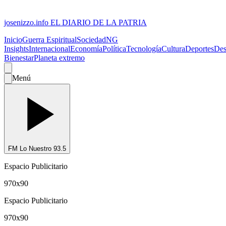
josenizzo.info
EL DIARIO DE LA PATRIA
Inicio
Guerra Espiritual
Sociedad
NG
Insights
Internacional
Economía
Política
Tecnología
Cultura
Deportes
Des
Bienestar
Planeta extremo
Menú
FM Lo Nuestro 93.5
Espacio Publicitario
970x90
Espacio Publicitario
970x90