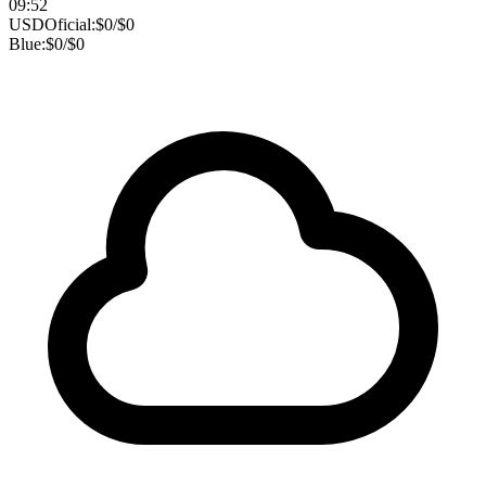
09:52
USD
Oficial:
$
0
/
$
0
Blue:
$
0
/
$
0