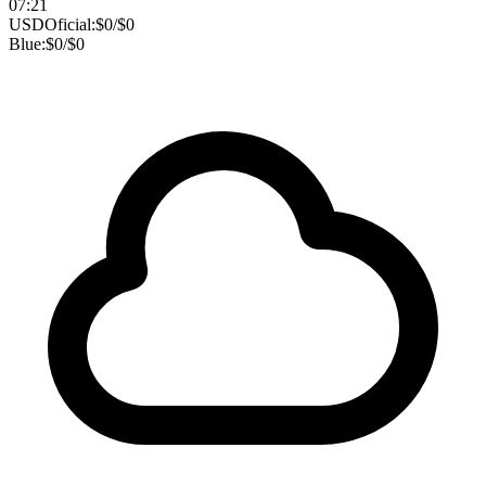
07:21
USD
Oficial:
$
0
/
$
0
Blue:
$
0
/
$
0