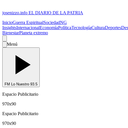
josenizzo.info
EL DIARIO DE LA PATRIA
Inicio
Guerra Espiritual
Sociedad
NG
Insights
Internacional
Economía
Política
Tecnología
Cultura
Deportes
Des
Bienestar
Planeta extremo
Menú
FM Lo Nuestro 93.5
Espacio Publicitario
970x90
Espacio Publicitario
970x90